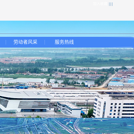
加入收藏
| | |
劳动者风采
服务热线