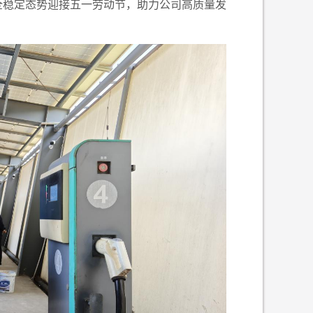
全稳定态势迎接五一劳动节，助力公司高质量发