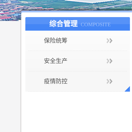
综合管理
COMPOSITE
保险统筹
安全生产
疫情防控