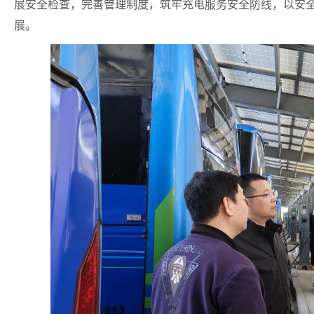
展安全检查，完善管理制度，筑牢充电服务安全防线，以安
展。