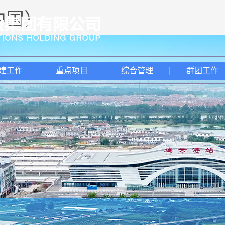
中国）
建工作
重点项目
综合管理
群团工作