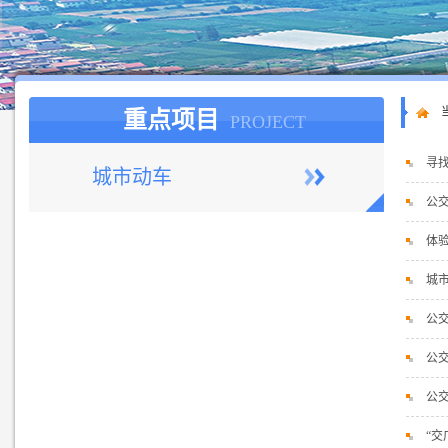
重点项目
PROJECT
寻
城市动车
公交
体
城
公
公交
公
“交