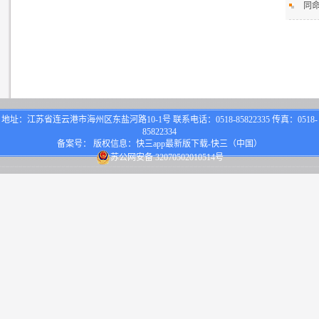
同
地址：江苏省连云港市海州区东盐河路10-1号 联系电话：0518-85822335 传真：0518-
85822334
备案号： 版权信息：快三app最新版下载-快三（中国）
苏公网安备 32070502010514号