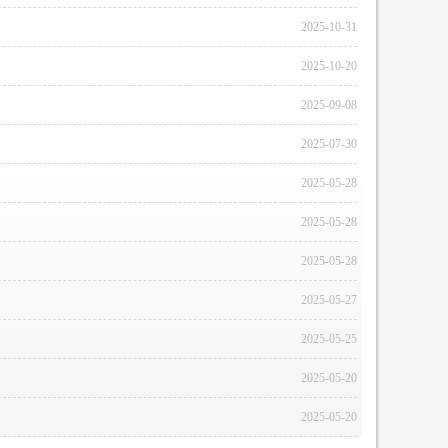
2025-10-31
2025-10-20
2025-09-08
2025-07-30
2025-05-28
2025-05-28
2025-05-28
2025-05-27
2025-05-25
2025-05-20
2025-05-20