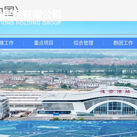
中国）
建工作
重点项目
综合管理
群团工作