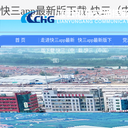
快三app最新版下载-快三（
首 页
走进快三app最新
快三app最新版下
党
版下载-快三（中
载-快三（中国）
国）