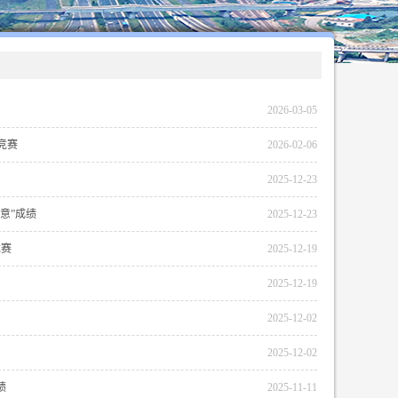
2026-03-05
竞赛
2026-02-06
2025-12-23
意”成绩
2025-12-23
竞赛
2025-12-19
2025-12-19
2025-12-02
2025-12-02
绩
2025-11-11