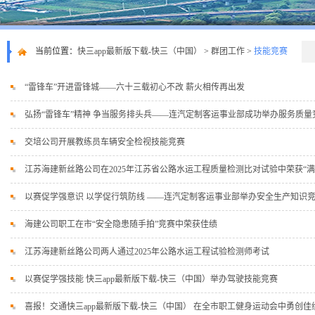
当前位置：
快三app最新版下载-快三（中国）
>
群团工作
>
技能竞赛
“雷锋车”开进雷锋城——六十三载初心不改 薪火相传再出发
弘扬“雷锋车”精神 争当服务排头兵——连汽定制客运事业部成功举办服务质量
交培公司开展教练员车辆安全检视技能竞赛
江苏海建新丝路公司在2025年江苏省公路水运工程质量检测比对试验中荣获“满
以赛促学强意识 以学促行筑防线 ——连汽定制客运事业部举办安全生产知识
海建公司职工在市“安全隐患随手拍”竞赛中荣获佳绩
江苏海建新丝路公司两人通过2025年公路水运工程试验检测师考试
以赛促学强技能 快三app最新版下载-快三（中国）举办驾驶技能竞赛
喜报！交通快三app最新版下载-快三（中国） 在全市职工健身运动会中勇创佳