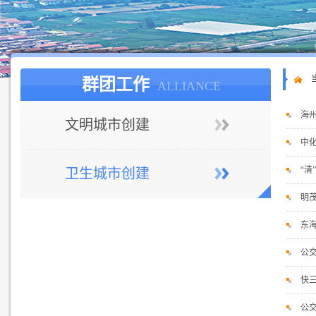
群团工作
ALLIANCE
海
文明城市创建
中
“清
卫生城市创建
明
东
公
快三
公交