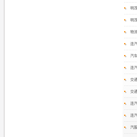
明
明
物
连
汽
连
交通
交通
连
连
汽