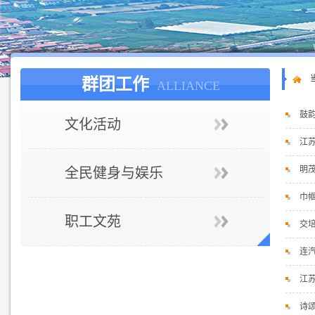
群团工作
ALLIANCE
鼓韵
文化活动
江
明
全民健身与娱乐
巾
职工文苑
交
连
江
诗