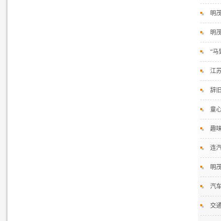
明
明
“马
江苏
辞
童
趣
连
明
汽
交通