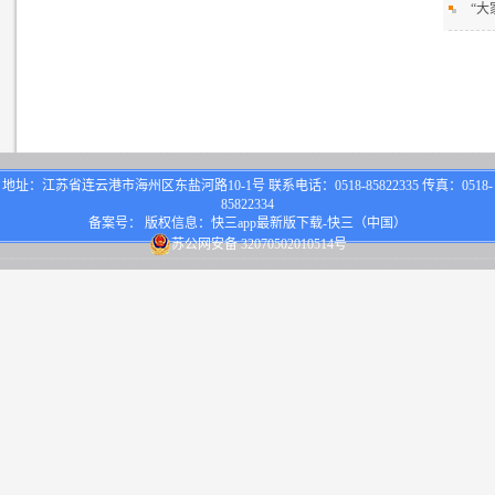
“大
地址：江苏省连云港市海州区东盐河路10-1号 联系电话：0518-85822335 传真：0518-
85822334
备案号： 版权信息：快三app最新版下载-快三（中国）
苏公网安备 32070502010514号