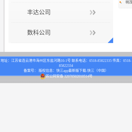
明
丰达公司
数科公司
地址：江苏省连云港市海州区东盐河路10-1号 联系电话：0518-85822335 传真：0518-
85822334
备案号： 版权信息：快三app最新版下载-快三（中国）
苏公网安备 32070502010514号