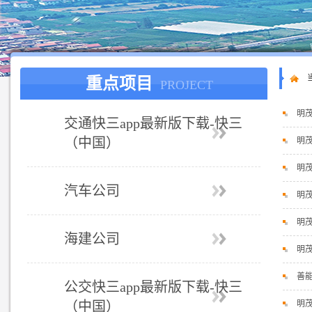
重点项目
PROJECT
明
交通快三app最新版下载-快三
（中国）
明茂
明
汽车公司
明
明
海建公司
明
善能
公交快三app最新版下载-快三
（中国）
明