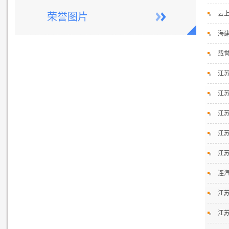
云
荣誉图片
海
载
江
江
江
江
江
连
江
江