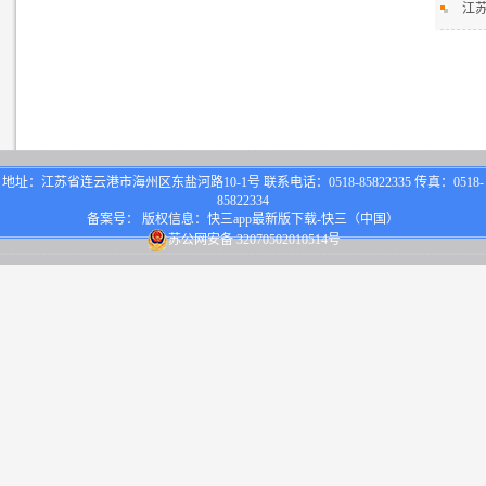
江苏
地址：江苏省连云港市海州区东盐河路10-1号 联系电话：0518-85822335 传真：0518-
85822334
备案号： 版权信息：快三app最新版下载-快三（中国）
苏公网安备 32070502010514号