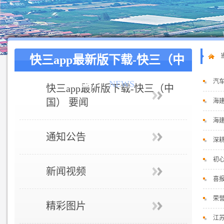
快三app最新版下载-快三（中
国）
汽
NEWS
快三app最新版下载-快三（中
国） 要闻
海
海
通知公告
深耕
初
新闻视频
喜报
荣
精彩图片
江