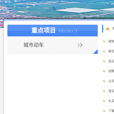
重点项目
PROJECT
绿
城市动车
即
连云
创
公
连云
扎
了解