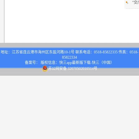
“交
地址：江苏省连云港市海州区东盐河路10-1号 联系电话：0518-85822335 传真：0518-
85822334
备案号： 版权信息：快三app最新版下载-快三（中国）
苏公网安备 32070502010514号