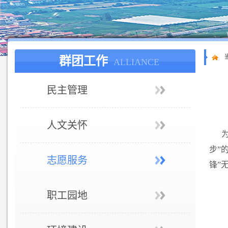
群团工作
ALLIANCE
民主管理
人文关怀
步”
志愿服务
锋”
职工园地