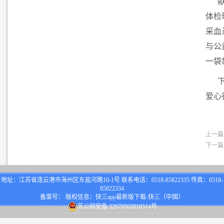
体检
采血
与公
一袋
爱心
上一篇
下一篇
地址：江苏省连云港市海州区东盐河路10-1号 联系电话：0518-85822335 传真：0518-
85822334
备案号： 版权信息：快三app最新版下载-快三（中国）
苏公网安备 32070502010514号