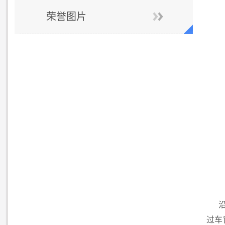
荣誉图片
过车