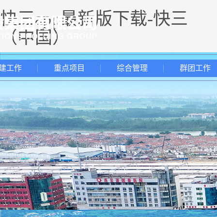
快三app最新版下载-快三
（中国）
建工作
重点项目
综合管理
群团工作