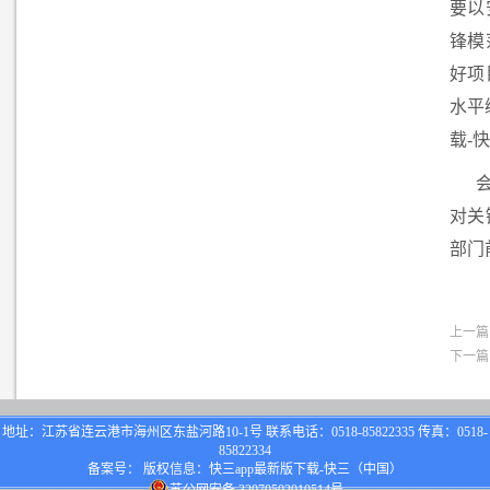
要以
锋模
好项
水平
载-
对关
部门
上一篇
下一篇
地址：江苏省连云港市海州区东盐河路10-1号 联系电话：0518-85822335 传真：0518-
85822334
备案号： 版权信息：快三app最新版下载-快三（中国）