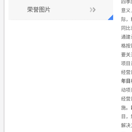
四季
荣誉图片
意义
际，
同比
通建
格按
要关
项目
经营
年目
动项
经营
施。
目，
解决