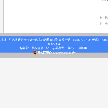
上一篇
下一篇
地址：江苏省连云港市海州区东盐河路10-1号 联系电话：0518-85822335 传真：0518-
85822334
备案号： 版权信息：快三app最新版下载-快三（中国）
苏公网安备 32070502010514号