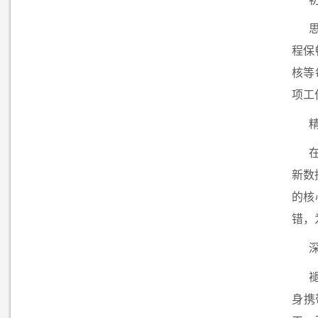
程保
核等
项工
新数
的核
错，
身携