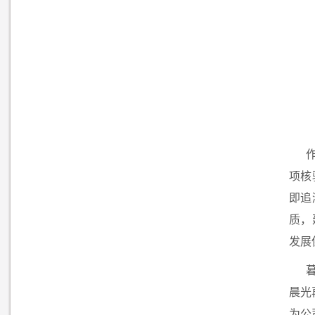
项核
即追
质，
发展
晨光
为公