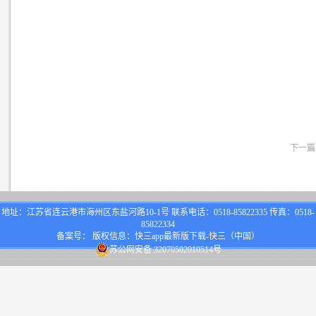
下一篇
地址：江苏省连云港市海州区东盐河路10-1号 联系电话：0518-85822335 传真：0518-
85822334
备案号： 版权信息：快三app最新版下载-快三（中国）
苏公网安备 32070502010514号