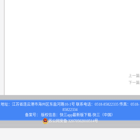
上一篇
下一篇
地址：江苏省连云港市海州区东盐河路10-1号 联系电话：0518-85822335 传真：0518-
85822334
备案号： 版权信息：快三app最新版下载-快三（中国）
苏公网安备 32070502010514号