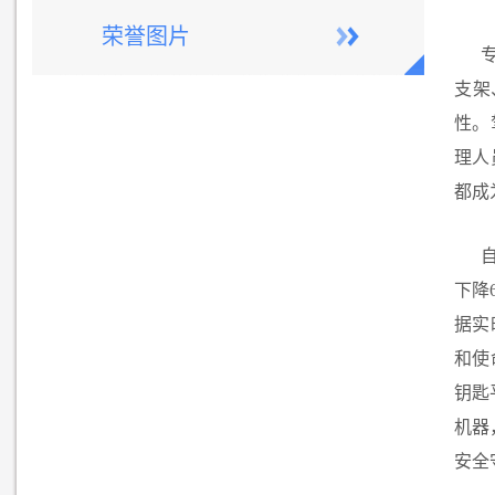
荣誉图片
支架
性。
理人
都成
下降
据实
和使
钥匙
机器
安全