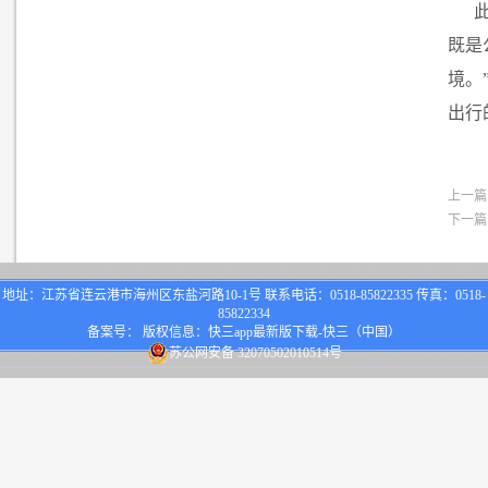
既是
境。
出行
上一篇
下一篇
地址：江苏省连云港市海州区东盐河路10-1号 联系电话：0518-85822335 传真：0518-
85822334
备案号： 版权信息：快三app最新版下载-快三（中国）
苏公网安备 32070502010514号